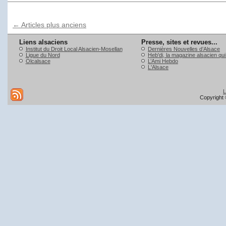
←
Articles plus anciens
Liens alsaciens
Presse, sites et revues...
Institut du Droit Local Alsacien-Mosellan
Dernières Nouvelles d’Alsace
Ligue du Nord
Heb'di, la magazine alsacien qu
Olcalsace
L’Ami Hebdo
L'Alsace
L
Copyright 