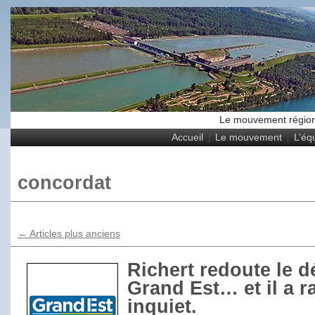
Le mouvement régional
Accueil
Le mouvement
L’éq
concordat
←
Articles plus anciens
Richert redoute le 
Grand Est… et il a r
inquiet.