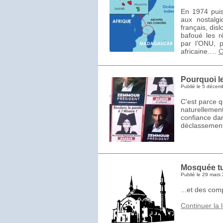
En 1974 puis
aux nostalgi
français, dis
bafoué les r
par l’ONU, p
africaine.…
C
Pourquoi l
Publié le
5 décem
C'est parce q
naturellement
confiance dan
déclassement 
Mosquée tu
Publié le
29 mars
...et des com
Continuer la 