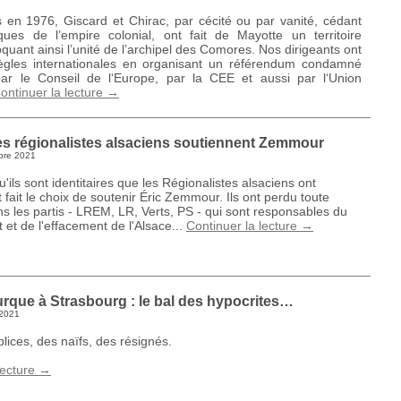
 en 1976, Giscard et Chirac, par cécité ou par vanité, cédant
ques de l’empire colonial, ont fait de Mayotte un territoire
loquant ainsi l’unité de l’archipel des Comores. Nos dirigeants ont
ègles internationales en organisant un référendum condamné
ar le Conseil de l‘Europe, par la CEE et aussi par l‘Union
ontinuer la lecture
→
es régionalistes alsaciens soutiennent Zemmour
bre 2021
u'ils sont identitaires que les Régionalistes alsaciens ont
 fait le choix de soutenir Éric Zemmour. Ils ont perdu toute
s les partis - LREM, LR, Verts, PS - qui sont responsables du
et de l'effacement de l'Alsace...
Continuer la lecture
→
rque à Strasbourg : le bal des hypocrites…
 2021
plices, des naïfs, des résignés.
lecture
→