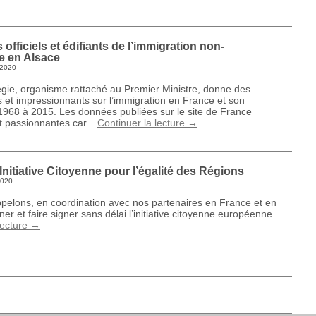
 officiels et édifiants de l’immigration non-
 en Alsace
t 2020
égie, organisme rattaché au Premier Ministre, donne des
is et impressionnants sur l’immigration en France et son
1968 à 2015. Les données publiées sur le site de France
t passionnantes car...
Continuer la lecture
→
Initiative Citoyenne pour l’égalité des Régions
2020
pelons, en coordination avec nos partenaires en France et en
er et faire signer sans délai l’initiative citoyenne européenne...
lecture
→