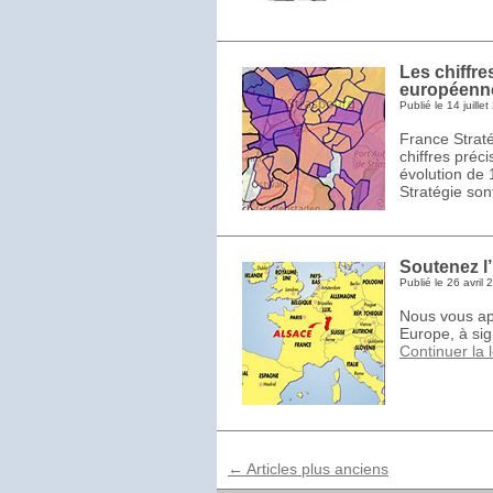
Les chiffres
européenne
Publié le
14 juille
France Strat
chiffres préc
évolution de 
Stratégie son
Soutenez l’
Publié le
26 avril 
Nous vous ap
Europe, à sign
Continuer la 
←
Articles plus anciens