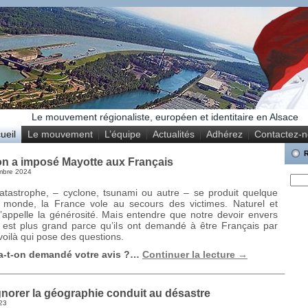
Le mouvement régionaliste, européen et identitaire en Alsace
ueil
Le mouvement
L’équipe
Actualités
Adhérez
Contactez-
 a imposé Mayotte aux Français
mbre 2024
atastrophe, – cyclone, tsunami ou autre – se produit quelque
 monde, la France vole au secours des victimes. Naturel et
’appelle la générosité. Mais entendre que notre devoir envers
 est plus grand parce qu’ils ont demandé à être Français par
oilà qui pose des questions.
a-t-on demandé votre avis ?…
Continuer la lecture
→
gnorer la géographie conduit au désastre
23