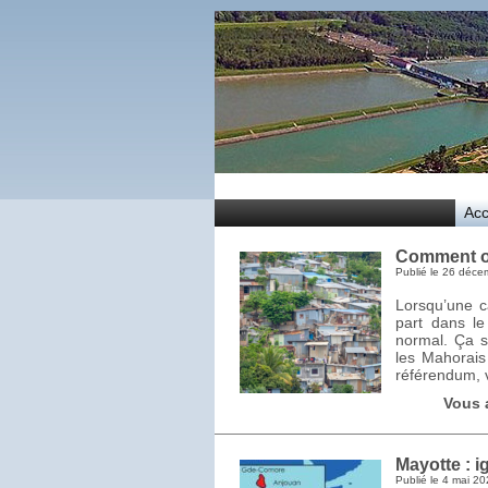
Acc
Comment on
Publié le
26 déce
Lorsqu’une c
part dans le
normal. Ça s
les Mahorais
référendum, v
Vous 
Mayotte : i
Publié le
4 mai 20