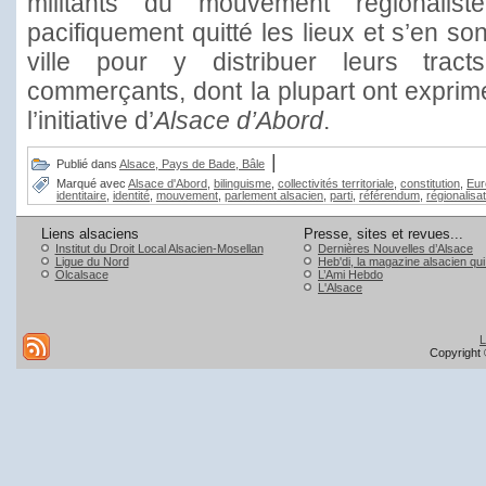
militants du mouvement régionaliste
pacifiquement quitté les lieux et s’en so
ville pour y distribuer leurs trac
commerçants, dont la plupart ont exprim
l’initiative d’
Alsace d’Abord
.
|
Publié dans
Alsace, Pays de Bade, Bâle
Marqué avec
Alsace d'Abord
,
bilinguisme
,
collectivités territoriale
,
constitution
,
Eur
identitaire
,
identité
,
mouvement
,
parlement alsacien
,
parti
,
référendum
,
régionalisa
Liens alsaciens
Presse, sites et revues...
Institut du Droit Local Alsacien-Mosellan
Dernières Nouvelles d’Alsace
Ligue du Nord
Heb'di, la magazine alsacien qu
Olcalsace
L’Ami Hebdo
L'Alsace
L
Copyright 