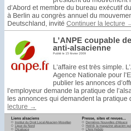
d’Abord et membre du bureau exécutif du B
à Berlin au congrès annuel du mouvemen
Deutschland, invité
Continuer la lecture
L’ANPE coupable de
anti-alsacienne
Publié le
15 février 2009
L’affaire est très simple. 
Agence Nationale pour l’E
publier les annonces d’off
l’employeur demande la pratique de l’als
les annonces qui demandent la pratique 
lecture
→
Liens alsaciens
Presse, sites et revues...
Institut du Droit Local Alsacien-Mosellan
Dernières Nouvelles d’Alsace
Ligue du Nord
Heb'di, la magazine alsacien qu
Olcalsace
L’Ami Hebdo