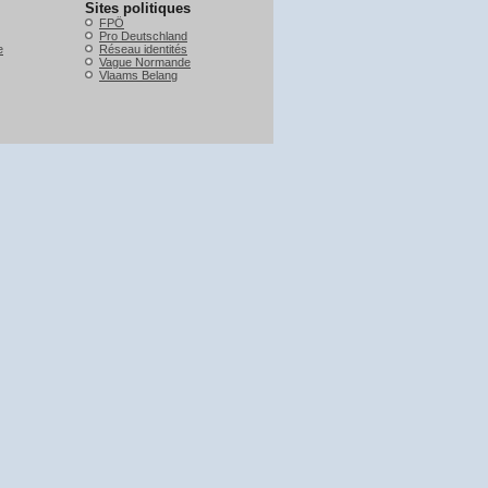
Sites politiques
FPÖ
Pro Deutschland
e
Réseau identités
Vague Normande
Vlaams Belang