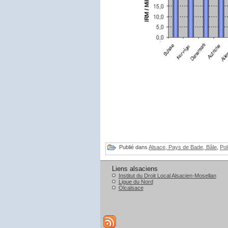
Publié dans
Alsace, Pays de Bade, Bâle
,
Pol
Liens alsaciens
Institut du Droit Local Alsacien-Mosellan
Ligue du Nord
Olcalsace