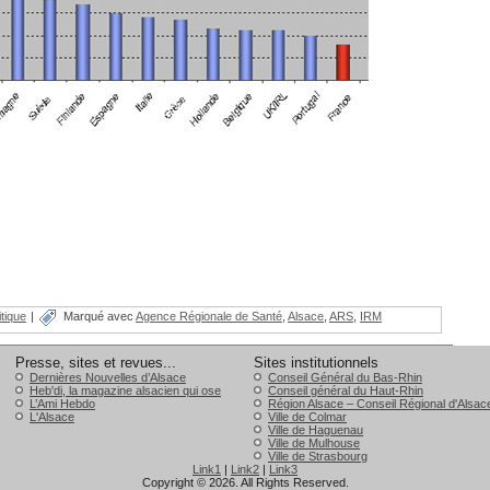
itique
|
Marqué avec
Agence Régionale de Santé
,
Alsace
,
ARS
,
IRM
Presse, sites et revues...
Sites institutionnels
Dernières Nouvelles d’Alsace
Conseil Général du Bas-Rhin
Heb'di, la magazine alsacien qui ose
Conseil général du Haut-Rhin
L’Ami Hebdo
Région Alsace – Conseil Régional d'Alsac
L'Alsace
Ville de Colmar
Ville de Haguenau
Ville de Mulhouse
Ville de Strasbourg
Link1
|
Link2
|
Link3
Copyright © 2026. All Rights Reserved.