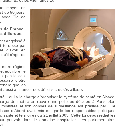
’habitants, et les Allemands 20.
tente moyen en
st de 50 jours.
avec l’ïle de
s.
es de France,
es d’Europe.
ent angoissé à
t terrassé par
r d’avoir en
qu’il s’agit de
c notre régime
t équilibré, le
st pas le cas.
essaire d’être
rendre que les
 aussi à financer des déficits creusés ailleurs.
té – qui a la charge d’organiser le système de santé en Alsace.
hargé de mettre en œuvre une politique décidée à Paris. Son
ministres et son conseil de surveillance est présidé par… le
lsace d’Abord avait mis en garde les responsables politiques
s, santé et territoires du 21 juillet 2009. Cette loi dépossédait les
out pouvoir dans le domaine hospitalier. Les parlementaires
oi.