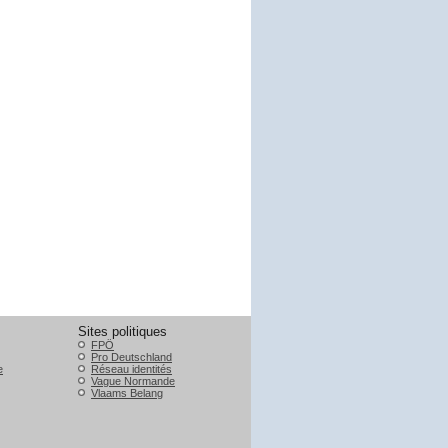
Sites politiques
FPÖ
Pro Deutschland
e
Réseau identités
Vague Normande
Vlaams Belang