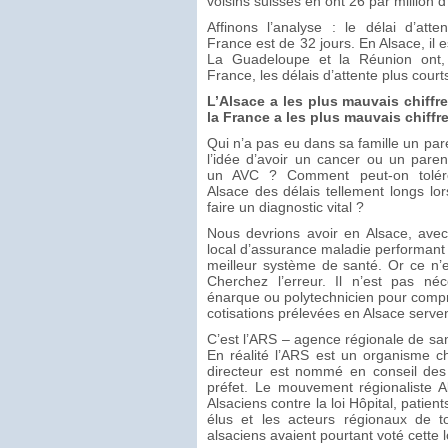
voisins suisses en ont 26 par million d
Affinons l’analyse : le délai d’at
France est de 32 jours. En Alsace, il e
La Guadeloupe et la Réunion ont, 
France, les délais d’attente plus court
L’Alsace a les plus mauvais chiffr
la France a les plus mauvais chiffr
Qui n’a pas eu dans sa famille un par
l’idée d’avoir un cancer ou un paren
un AVC ? Comment peut-on tolére
Alsace des délais tellement longs lors
faire un diagnostic vital ?
Nous devrions avoir en Alsace, ave
local d’assurance maladie performant e
meilleur système de santé. Or ce n’e
Cherchez l’erreur. Il n’est pas néc
énarque ou polytechnicien pour comp
cotisations prélevées en Alsace servent
C’est l’ARS – agence régionale de san
En réalité l’ARS est un organisme c
directeur est nommé en conseil des 
préfet. Le mouvement régionaliste A
Alsaciens contre la loi Hôpital, patient
élus et les acteurs régionaux de t
alsaciens avaient pourtant voté cette l