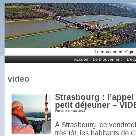
Le mouvement régional
Accueil
Le mouvement
L’éq
video
Strasbourg : l’appe
petit déjeuner – VI
Publié le
6 mars 2011
À Strasbourg, ce vendredi
très tôt, les habitants de