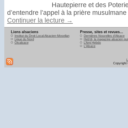
Hautepierre et des Poterie
d’entendre l’appel à la prière musulmane
Continuer la lecture
→
Liens alsaciens
Presse, sites et revues...
Institut du Droit Local Alsacien-Mosellan
Dernières Nouvelles d’Alsace
Ligue du Nord
Heb'di, la magazine alsacien qu
Olcalsace
L’Ami Hebdo
L'Alsace
L
Copyright 