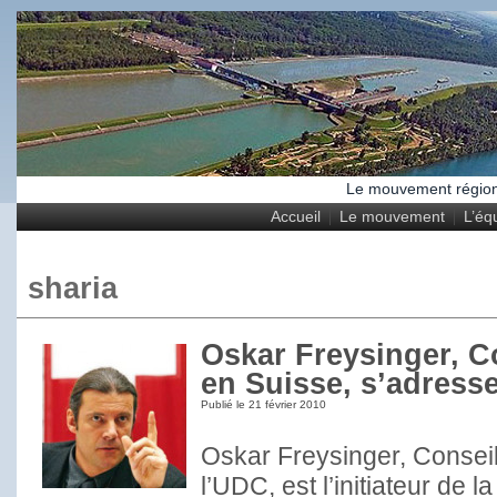
Le mouvement régional
Accueil
Le mouvement
L’éq
sharia
Oskar Freysinger, Co
en Suisse, s’adress
Publié le
21 février 2010
Oskar Freysinger, Conseil
l’UDC, est l’initiateur de l