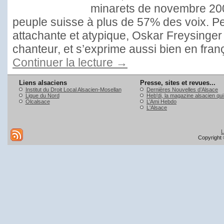
minarets de novembre 200
peuple suisse à plus de 57% des voix. Pe
attachante et atypique, Oskar Freysinger 
chanteur, et s’exprime aussi bien en fran
Continuer la lecture
→
Liens alsaciens
Presse, sites et revues...
Institut du Droit Local Alsacien-Mosellan
Dernières Nouvelles d’Alsace
Ligue du Nord
Heb'di, la magazine alsacien qu
Olcalsace
L’Ami Hebdo
L'Alsace
L
Copyright 