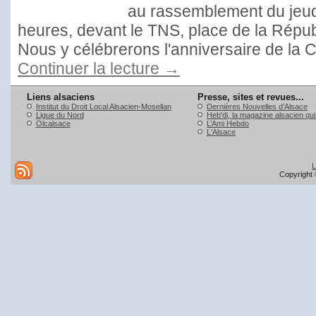
au rassemblement du jeud
heures, devant le TNS, place de la Répub
Nous y célébrerons l'anniversaire de la C
Continuer la lecture
→
Liens alsaciens
Presse, sites et revues...
Institut du Droit Local Alsacien-Mosellan
Dernières Nouvelles d’Alsace
Ligue du Nord
Heb'di, la magazine alsacien qu
Olcalsace
L’Ami Hebdo
L'Alsace
L
Copyright 