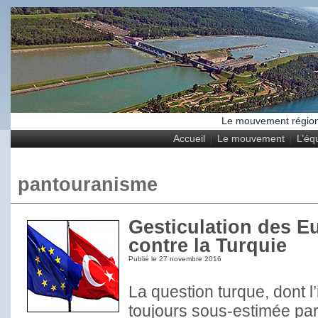
Le mouvement régional
Accueil
Le mouvement
L’éq
pantouranisme
Gesticulation des E
contre la Turquie
Publié le
27 novembre 2016
La question turque, dont l
toujours sous-estimée par