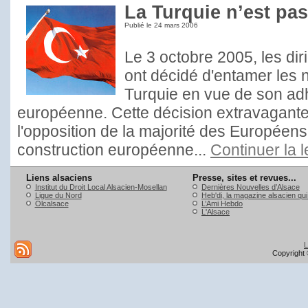
La Turquie n’est pa
Publié le
24 mars 2006
Le 3 octobre 2005, les di
ont décidé d'entamer les 
Turquie en vue de son adh
européenne. Cette décision extravagante,
l'opposition de la majorité des Européens,
construction européenne...
Continuer la 
Liens alsaciens
Presse, sites et revues...
Institut du Droit Local Alsacien-Mosellan
Dernières Nouvelles d’Alsace
Ligue du Nord
Heb'di, la magazine alsacien qu
Olcalsace
L’Ami Hebdo
L'Alsace
L
Copyright 