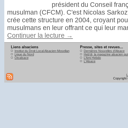
président du Conseil franç
musulman (CFCM). C'est Nicolas Sarkozy 
crée cette structure en 2004, croyant pouv
musulmans en leur offrant ce qui leur m
Continuer la lecture
→
Liens alsaciens
Presse, sites et revues...
Institut du Droit Local Alsacien-Mosellan
Dernières Nouvelles d’Alsace
Ligue du Nord
Heb'di, la magazine alsacien qu
Olcalsace
L’Ami Hebdo
L'Alsace
L
Copyright 