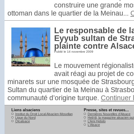
construire une grande mo
ottoman dans le quartier de la Meinau...
C
Le responsable de 
Eyyub sultan de Str
plainte contre Alsac
Publié le
14 novembre 2009
Le mouvement régionalist
avait réagi au projet de c
minarets sur une mosquée de Strasbour
Sultan du quartier de la Meinau à Strasb
communauté d’origine turque.
Continuer 
Liens alsaciens
Presse, sites et revues...
Institut du Droit Local Alsacien-Mosellan
Dernières Nouvelles d’Alsace
Ligue du Nord
Heb'di, la magazine alsacien qu
Olcalsace
L’Ami Hebdo
L'Alsace