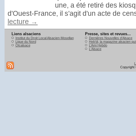
une, a été retiré des kio
d'Ouest-France, il s'agit d'un acte de ce
lecture
→
Liens alsaciens
Presse, sites et revues...
Institut du Droit Local Alsacien-Mosellan
Dernières Nouvelles d’Alsace
Ligue du Nord
Heb'di, la magazine alsacien qu
Olcalsace
L’Ami Hebdo
L'Alsace
L
Copyright 