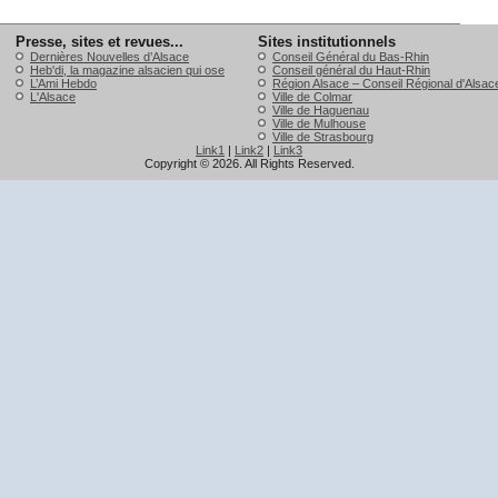
Presse, sites et revues...
Sites institutionnels
Dernières Nouvelles d’Alsace
Conseil Général du Bas-Rhin
Heb'di, la magazine alsacien qui ose
Conseil général du Haut-Rhin
L’Ami Hebdo
Région Alsace – Conseil Régional d'Alsac
L'Alsace
Ville de Colmar
Ville de Haguenau
Ville de Mulhouse
Ville de Strasbourg
Link1
|
Link2
|
Link3
Copyright © 2026. All Rights Reserved.