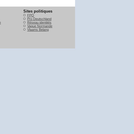
Sites politiques
FPÖ
Pro Deutschland
e
Réseau identités
Vague Normande
Vlaams Belang