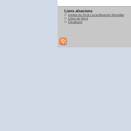
Liens alsaciens
Institut du Droit Local Alsacien-Mosellan
Ligue du Nord
Olcalsace