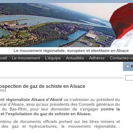
Le mouvement régionaliste, européen et identitaire en Alsace
ueil
Le mouvement
L’équipe
Actualités
Adhérez
Contactez-
rospection de gaz de schiste en Alsace
2011
t régionaliste
Alsace d’Abord
va s’adresser au président du
nal d’Alsace, ainsi qu’aux présidents des Conseils généraux du
t du Bas-Rhin, pour leur demander de s’engager
contre la
et l’exploitation du gaz de schiste en Alsace.
ntenu de documents officiels portant sur les titres miniers et
ion des gaz et hydrocarbures, le mouvement régionaliste…