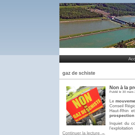
Acc
gaz de schiste
Non à la p
Publié le
30 mars 
Le
mouvemen
Conseil Régio
Haut-Rhin e
prospection 
Inquiet du co
l’exploitat
Continuer la lecture
→