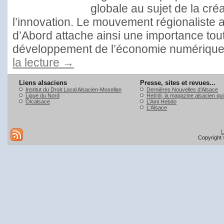
globale au sujet de la cré
l’innovation. Le mouvement régionaliste 
d’Abord attache ainsi une importance tout
développement de l’économie numérique
la lecture
→
Liens alsaciens
Presse, sites et revues...
Institut du Droit Local Alsacien-Mosellan
Dernières Nouvelles d’Alsace
Ligue du Nord
Heb'di, la magazine alsacien qu
Olcalsace
L’Ami Hebdo
L'Alsace
L
Copyright 