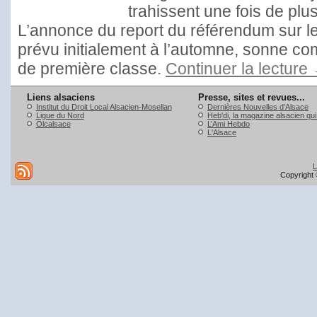
trahissent une fois de pl
L’annonce du report du référendum sur le
prévu initialement à l’automne, sonne c
de première classe.
Continuer la lecture
Liens alsaciens
Presse, sites et revues...
Institut du Droit Local Alsacien-Mosellan
Dernières Nouvelles d’Alsace
Ligue du Nord
Heb'di, la magazine alsacien qu
Olcalsace
L’Ami Hebdo
L'Alsace
L
Copyright 