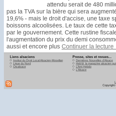
attendu serait de 480 mill
pas la TVA sur la bière qui sera augmenté
19,6% - mais le droit d'accise, une taxe 
boissons alcoolisées. Le taux de cette ta
par le gouvernement. Cette rustine fiscale
l'augmentation du prix du demi consommé
aussi et encore plus
Continuer la lecture
Liens alsaciens
Presse, sites et revues...
Institut du Droit Local Alsacien-Mosellan
Dernières Nouvelles d’Alsace
Ligue du Nord
Heb'di, la magazine alsacien qu
Olcalsace
L’Ami Hebdo
L'Alsace
L
Copyright 