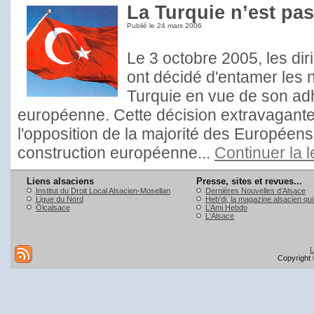
La Turquie n’est pa
Publié le
24 mars 2006
Le 3 octobre 2005, les di
ont décidé d'entamer les 
Turquie en vue de son adh
européenne. Cette décision extravagante,
l'opposition de la majorité des Européens,
construction européenne...
Continuer la 
Liens alsaciens
Presse, sites et revues...
Institut du Droit Local Alsacien-Mosellan
Dernières Nouvelles d’Alsace
Ligue du Nord
Heb'di, la magazine alsacien qu
Olcalsace
L’Ami Hebdo
L'Alsace
L
Copyright 