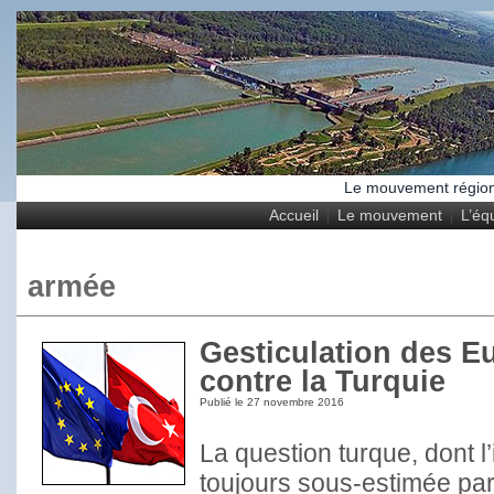
Le mouvement régional
Accueil
Le mouvement
L’éq
armée
Gesticulation des E
contre la Turquie
Publié le
27 novembre 2016
La question turque, dont l
toujours sous-estimée par