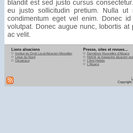
blandit est sed justo cursus consectetu
eu justo sollicitudin pretium. Nulla ut
condimentum eget vel enim. Donec id mi
volutpat. Donec augue nunc, lobortis at 
ac velit.
Liens alsaciens
Presse, sites et revues...
Institut du Droit Local Alsacien-Mosellan
Dernières Nouvelles d’Alsace
Ligue du Nord
Heb'di, la magazine alsacien qu
Olcalsace
L’Ami Hebdo
L'Alsace
L
Copyright 