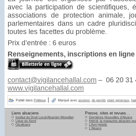
avec la participation de scientifiques, é
associations de protection animale, jour
parlementaires dans un cadre pluridiscip
toutes les facettes du problème.
Prix d’entrée : 6 euros
Renseignements, inscriptions en ligne 
contact@vigilancehallal.com
– 06 20 31 
www.vigilancehallal.com
|
Publié dans
Politique
Marqué avec
assises
,
de peretti
,
etats generaux
,
hal
Liens alsaciens
Presse, sites et revues...
Institut du Droit Local Alsacien-Mosellan
Dernières Nouvelles d’Alsace
Ligue du Nord
Heb'di, la magazine alsacien qu
Olcalsace
L’Ami Hebdo
L'Alsace