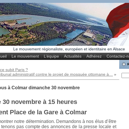
Le mouvement régionaliste, européen et identitaire en Alsace
ueil
Le mouvement
L’équipe
Actualités
Adhérez
Contactez-
ce subit Paris ?
bunal administratif contre le projet de mosquée ottomane à…
»
 tous à Colmar dimanche 30 novembre
 30 novembre à 15 heures
t Place de la Gare à Colmar
ntrer notre détermination. Demandons à nos élus d’être
 tenons pas compte des annonces de la presse locale et