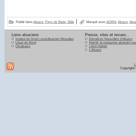
|
Publié dans
Alsace, Pays de Bade, Bâle
Marqué avec
ADIRA
,
Alsace
,
Alsa
Liens alsaciens
Presse, sites et revues...
Institut du Droit Local Alsacien-Mosellan
Dernières Nouvelles d’Alsace
Ligue du Nord
Heb'di, la magazine alsacien qu
Olcalsace
L’Ami Hebdo
L'Alsace
L
Copyright 