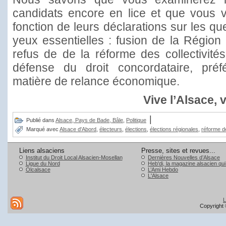
candidats encore en lice et que vous 
fonction de leurs déclarations sur les qu
yeux essentielles : fusion de la Région
refus de de la réforme des collectivité
défense du droit concordataire, préf
matière de relance économique.
Vive l’Alsace, 
|
Publié dans
Alsace, Pays de Bade, Bâle
,
Politique
Marqué avec
Alsace d'Abord
,
électeurs
,
élections
,
élections régionales
,
réforme de
Liens alsaciens
Presse, sites et revues...
Institut du Droit Local Alsacien-Mosellan
Dernières Nouvelles d’Alsace
Ligue du Nord
Heb'di, la magazine alsacien qu
Olcalsace
L’Ami Hebdo
L'Alsace
L
Copyright 